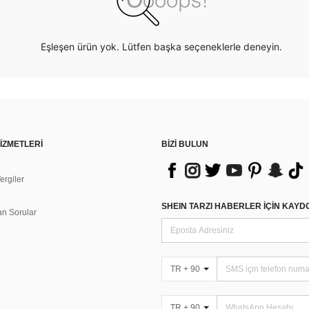
Eşleşen ürün yok. Lütfen başka seçeneklerle deneyin.
İZMETLERİ
BİZİ BULUN
rgiler
n
SHEIN TARZI HABERLER IÇIN KAY
an Sorular
TR + 90
TR + 90