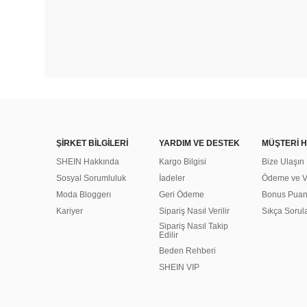
ŞİRKET BİLGİLERİ
YARDIM VE DESTEK
MÜŞTERİ H
SHEIN Hakkında
Kargo Bilgisi
Bize Ulaşın
Sosyal Sorumluluk
İadeler
Ödeme ve Ve
Moda Bloggerı
Geri Ödeme
Bonus Pua
Kariyer
Sipariş Nasıl Verilir
Sıkça Sorul
Sipariş Nasıl Takip
Edilir
Beden Rehberi
SHEIN VIP