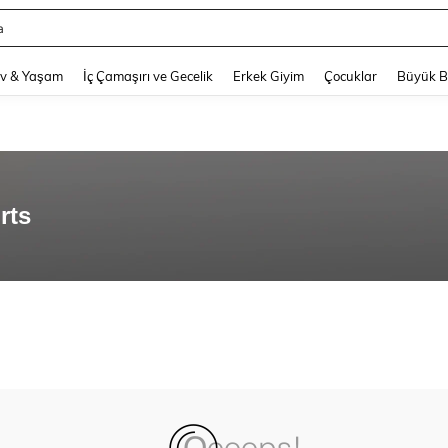
a
and down arrow keys to navigate search Son arama and Keşif Arama. Press Enter
v & Yaşam
İç Çamaşırı ve Gecelik
Erkek Giyim
Çocuklar
Büyük 
rts