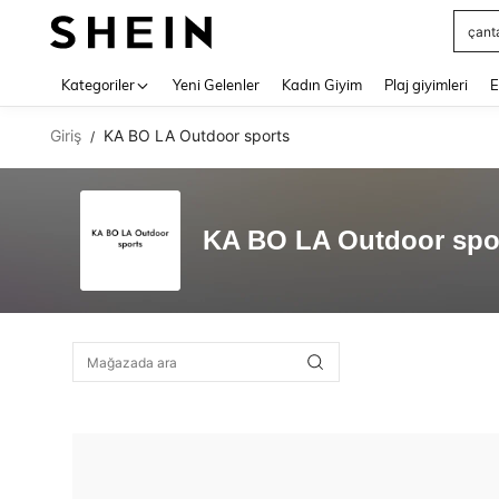
çant
Use up 
Kategoriler
Yeni Gelenler
Kadın Giyim
Plaj giyimleri
E
Giriş
KA BO LA Outdoor sports
/
KA BO LA Outdoor spo