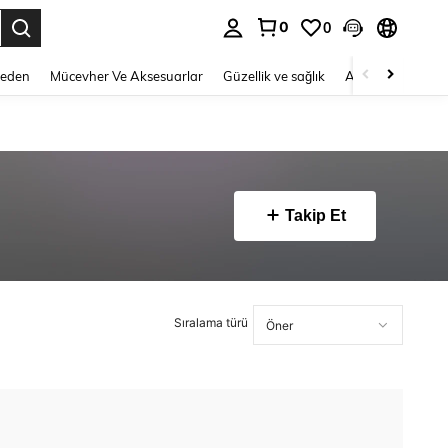
0
0
 to select.
Beden
Mücevher Ve Aksesuarlar
Güzellik ve sağlık
Ayakkabı
Ev T
Takip Et
Sıralama türü