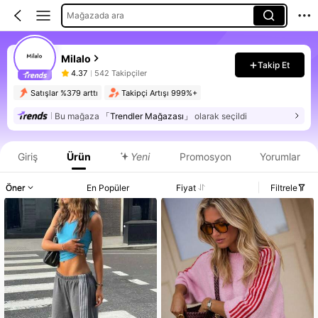
Mağazada ara
Milalo
Takip Et
4.37
542 Takipçiler
Satışlar %379 arttı
Takipçi Artışı 999%+
Bu mağaza
「Trendler Mağazası」
olarak seçildi
Giriş
Ürün
Yeni
Promosyon
Yorumlar
Öner
En Popüler
Fiyat
Filtrele