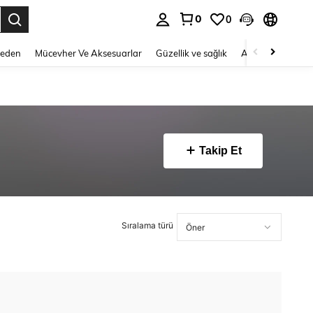
0
0
 to select.
Beden
Mücevher Ve Aksesuarlar
Güzellik ve sağlık
Ayakkabı
Ev T
Takip Et
Sıralama türü