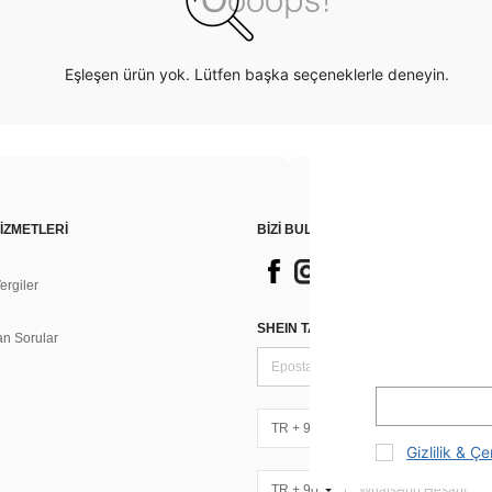
Eşleşen ürün yok. Lütfen başka seçeneklerle deneyin.
İZMETLERİ
BİZİ BULUN
rgiler
n
SHEIN TARZI HABERLER IÇIN KAY
an Sorular
TR + 90
Gizlilik & Çe
TR + 90