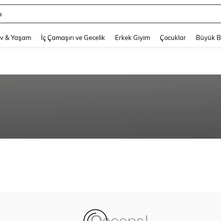
a
and down arrow keys to navigate search Son arama and Keşif Arama. Press Enter
v & Yaşam
İç Çamaşırı ve Gecelik
Erkek Giyim
Çocuklar
Büyük 