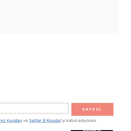
UYGULAMA
DOLUN
Abone ol
KAYDOL
Abone Ol
rez Kuralları
 ve 
Şartlar & Koşullar
'yi kabul ediyorum.
Abone ol