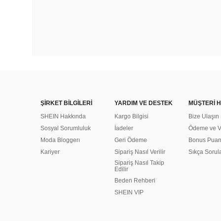
ŞİRKET BİLGİLERİ
YARDIM VE DESTEK
MÜŞTERİ H
SHEIN Hakkında
Kargo Bilgisi
Bize Ulaşın
Sosyal Sorumluluk
İadeler
Ödeme ve Ve
Moda Bloggerı
Geri Ödeme
Bonus Pua
Kariyer
Sipariş Nasıl Verilir
Sıkça Sorul
Sipariş Nasıl Takip
Edilir
Beden Rehberi
SHEIN VIP