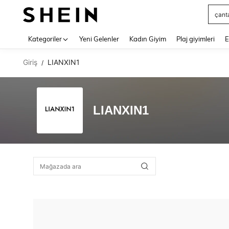
çant
Use up 
Kategoriler
Yeni Gelenler
Kadın Giyim
Plaj giyimleri
E
Giriş
LIANXIN1
/
LIANXIN1