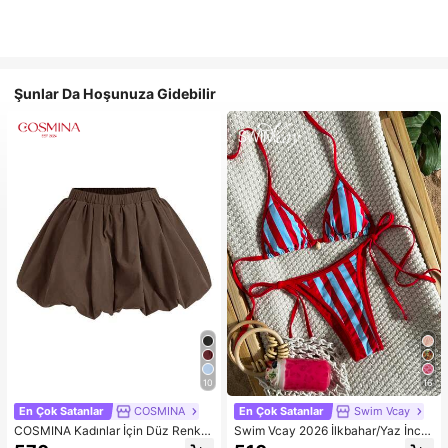
Şunlar Da Hoşunuza Gidebilir
10
16
En Çok Satanlar
COSMINA
En Çok Satanlar
Swim Vcay
COSMINA Kadınlar İçin Düz Renk E
Swim Vcay 2026 İlkbahar/Yaz İnce
lastik Bel Şık Çok Yönlü Harem Pan
Askılı Rastgele Kırmızı ve Mavi Çiz