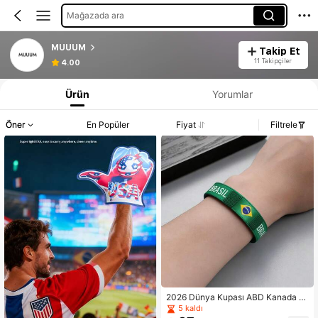
Mağazada ara
MUUUM
Takip Et
11 Takipçiler
4.00
Ürün
Yorumlar
Öner
En Popüler
Fiyat
Filtrele
2026 Dünya Kupası ABD Kanada M
eksika Milli Takım Bilekliği, Futbol T
5 kaldı
araftar Bilek Bandı, Örgü Kordon Ha