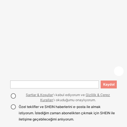
Kaydol
Şartlar & Koşullar
'ı kabul ediyorum ve
Gizlilik & Çerez
Kuralları
'ı okuduğumu onaylıyorum.
Özel teklifler ve SHEIN haberlerini e-posta ile almak
istiyorum. İstediğim zaman abonelikten çıkmak için SHEIN ile
iletişime geçebileceğimi anlıyorum.