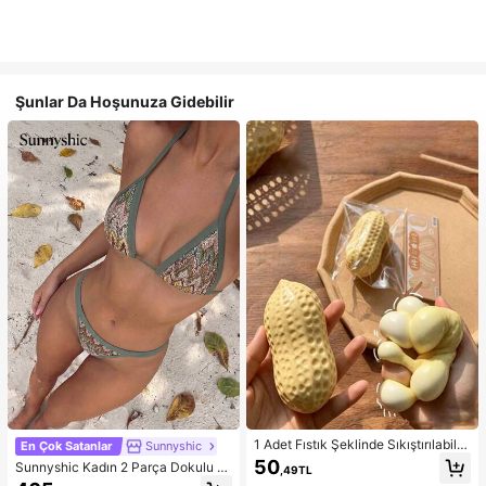
Şunlar Da Hoşunuza Gidebilir
1 Adet Fıstık Şeklinde Sıkıştırılabilir
En Çok Satanlar
Sunnyshic
Stres Oyuncağı, Ofis Rahatlaması v
50
Sunnyshic Kadın 2 Parça Dokulu Ör
,49TL
e Parti Etkileşimi İçin Uygun, Doğu
gü Bikini Seti, Çok Renkli Dekolteli