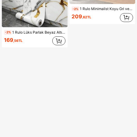
1 Rulo Minimalist Koyu Gri ve Beyaz Ekose Duvar Kağıdı, Soyulabilir ve Yapışkanlı Su Geçirmez Yağ Geçirmez Çıkarılabilir Kendinden Yapışkanlı Kontak Kağıdı, Mutfak Tezgah Arası, Yatak Odası, Yurt Odası, Banyo, Dolap ve Mobilya Yenileme İçin Geometrik Izgara Desenli Vinil Duvar Çıkartması, DIY Ev Dekoru
-2%
209
,62TL
1 Rulo Lüks Parlak Beyaz Altın Mermer Desenli Kendinden Yapışkanlı Soyulup Yapıştırılan Su Geçirmez Mutfak Tezgahı Duvar Kağıdı, Dolap İçin Mermer Vinil Kendinden Yapışkanlı Yatak Odası Duvar Kağıdı, Yağa Dayanıklı Sökülebilir Banyo Dekor Çıkartmaları
-2%
169
,56TL