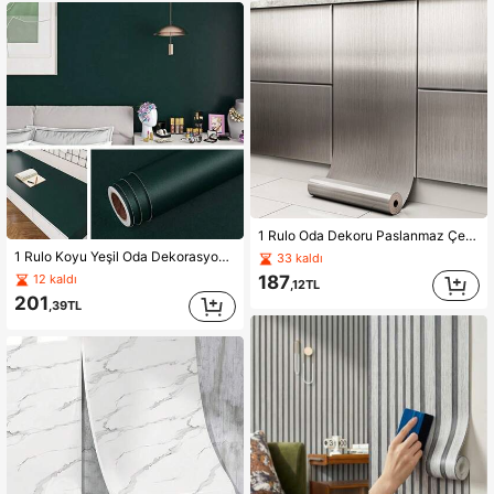
1 Rulo Oda Dekoru Paslanmaz Çelik Görünümlü Kendinden Yapışkanlı Soyulabilir Duvar Kağıdı, Gümüş Metalik Buzdolabı ve Beyaz Eşyalar İçin Vinil Kaplama, Su Geçirmez, Yağa Dayanıklı ve Yüksek Sıcaklığa Dayanıklı Mutfak Dekoru Bulaşık Makinesi Kaplaması
1 Rulo Koyu Yeşil Oda Dekorasyonu PVC Su Geçirmez Vinil Duvar Kağıdı Koyu Yeşil Kendinden Yapışkanlı Duvar Kağıdı Yatak Odası Mutfak Dolap Mobilya Duvar Dekoru Çıkartmaları Ev Dekorasyonu Duvar Kağıdı Soy ve Yapıştır
33 kaldı
187
12 kaldı
,12TL
201
,39TL