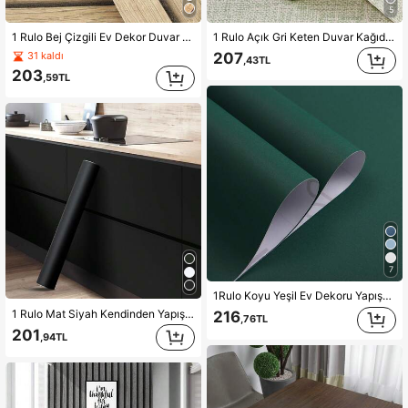
5
1 Rulo Bej Çizgili Ev Dekor Duvar Kağıdı, Su Geçirmez ve Yağ Geçirmez Mutfak Dekoru, Kendinden Yapışkanlı Çıkarılabilir PVC Ahşap Desenli Duvar Kağıdı. Mutfak Dolapları Yatak Odası Oturma Odası Tezgah Mobilya Tadilat Duvar Kağıdı İçin Soyun ve Yapıştırın., Tadilat Çıkartmaları Soyun Duvar Panelleri, Duvar Kağıdı, Duvar Kağıtları, Bahar Dekorasyon Ürünleri Evinizi Yenileyin, Rama Dekorasyon Çıkartmaları Hediyeler Doğum Günü Mezuniyet
1 Rulo Açık Gri Keten Duvar Kağıdı Ev Dekoru Kendinden Yapışkanlı Soy ve Yapıştır Duvar Kağıdı Yatak Odası Yemek Odası Mutfak Dolapları Duvar Çıkartmaları Kalın Küf Önleyici Tezgahlar İçin Çıkarılabilir Temas Kağıdı Mobilya Yenileme Duvar Sanatı Yatak Odası Dekoru Ev Dekoru Oturma Odası Parti Dekorasyonları Oturma Odası Dekoru Ofis Dekoru Ev Dekor Ürünleri Duvar Dekoru Banyo Dekoru Oda Dekorasyonu Eşyaları Ev Dekoru Duvar Kağıtları
207
31 kaldı
,43TL
203
,59TL
7
1Rulo Koyu Yeşil Ev Dekoru Yapışkan Duvar Kağıdı Rulosu, Oturma Odası Çıkartmaları İçin Su Geçirmez Vinil Temas Kağıdı, Dolaplar Mutfak Dekor Duvar Çıkartmaları, Soyun ve Yapıştırın Duvar Kağıdı Duvar Kağıdı Oda Dekor Duvar Dekor
1 Rulo Mat Siyah Kendinden Yapışkanlı Duvar Kağıdı, Ev Dekorasyonu Mutfak Dolabı Çıkartması, Duvar Dekorasyonu Yatak Odası Çalışma Masası Mobilya Tadilatı Su Geçirmez Duvar Kağıdı Rulosu
216
,76TL
201
,94TL