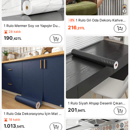
1 Rulo Gri Oda Dekoru Kahverengi Çizgili Duvar Kağıdı, PVC Kendinden Yapışkanlı Duvar Kağıdı, Modern Minimalist Çizgili Desenli Oda Dekorasyonu Yatak Odası Duvar Dekoru Anında Yapışan Çıkartma, Oturma Odası TV Arka Plan Duvarı, Yatak Odası, Çalışma Odası Duvar Kağıdı, Cadılar Bayramı Dekoru, Tatil Duvar Kağıdı İçin Uygun
-2%
1 Rulo Mermer Soy ve Yapıştır Duvar Kağıdı, Lüks Beyaz Mermer Dokulu Duvar Kağıdı, Parlak Temas Kağıdı Çıkarılabilir Kendinden Yapışkanlı Duvar Kağıdı, Mutfak İçin Uygun, Su Geçirmez, Yağa Dayanıklı, Isıya Dayanıklı Mutfak Dekoru, Banyo, Duş, Oturma Odası, Modern İç Mekan Çok Amaçlı Dekoratif Çıkartma
216
,21TL
28 kaldı
190
,42TL
1 Rulo Siyah Ahşap Desenli Çıkarılabilir Soyulup Yapıştırılabilir Su Geçirmez PVC Duvar Kağıdı, Yağa Dayanıklı, Mutfak, Yatak Odası, Oturma Odası, Tezgah, Mobilya, Banyo Tadilatı İçin Uygundur, Tadilat Çıkartmaları Soyulabilen Duvar Panelleri, Duvar Kağıdı, Duvar Kağıtları, Bahar Dekorasyon Ürünleri Evinizi Yenileyin, Rama Dekorasyon Çıkartmaları Hediyeler Doğum Günü Mezuniyet Duvar Çıkartmaları Oda Dekoru Duvar Dekoru Duvar Çıkartması
201
,94TL
1 Rulo Oda Dekorasyonu İçin Mat Gri Mavi Duvar Kağıdı, Soyulabilir ve Yapışkanlı, Sökülebilir, Vintage Dekorasyon, Dolaplar ve Çekmeceler İçin Kontak Kağıdı, Yatak Odası Duvar Dekorasyonu İçin Yapışkanlı Duvar Çıkartması, Mutfak ve Banyo Dekorasyonu İçin Su Geçirmez Kendinden Yapışkanlı Duvar Kağıdı
18 kaldı
1.013
,54TL