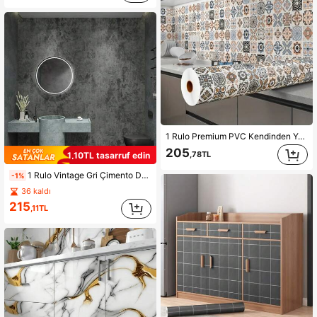
1 Rulo Premium PVC Kendinden Yapışkanlı Duvar Kağıdı - Yağ ve Suya Dayanıklı, Isıya Dayanıklı Mutfak Dolabı Çıkartması Ovmaya Dayanıklı Ev Dekorasyonu - Banyoları, Zeminleri Dönüştürün, Kolay Kurulum Oda Dekorasyonu Duvar Dekorasyonu Banyo Dekorasyonu Yatak Odası Dekorasyonu Oda Dekorasyon Eşyaları Oturma Odası Dekorasyonu Ev Dekorasyonu Ev Dekorasyonu Oturma Odası Duvar Kağıdı Duvar Sanatı Duvar Kağıtları Duvar Çıkartmaları Duvar Çıkartması Mutfak Dekorasyonu
205
,78TL
1,10TL tasarruf edin
1 Rulo Vintage Gri Çimento Desenli Temas Kağıdı, Çıkarılabilir Ev Dekoru Kendinden Yapışkanlı Duvar Kağıdı Ev, Mutfak, Yatak Odası, Oturma Odası Dekorasyonu, Modern Minimalist Tarz Duvar Çıkartmaları
-1%
36 kaldı
215
,11TL