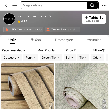
Mağazada ara
Veldoran wallpaper
Takip Et
2.6K Takipçiler
4.76
29K+ Yakın zamanda satıldı
7K+ Yeniden satın alma
Ürün
Yeni
Promosyon
Yorumlar
Recommended
Most Popular
Price
Filtrele
Category
Renk
Desen Tipi
Stil
Tip
Oda