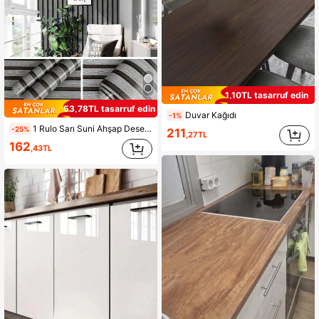
1,10TL tasarruf edin
53,78TL tasarruf edin
Duvar Kağıdı
-1%
1 Rulo Sarı Suni Ahşap Desenli Kendinden Yapışkanlı Duvar Kağıdı, Gri Kareli Dikey Çizgili, DIY Su Geçirmez ve Neme Dayanıklı, Kolay Bakım, Sökülebilir Etiket, Yatak Odası, Oturma Odası, Yemek Odası, Okul Yurdu Duvar Dekorasyonu, Ev Dekoru, Mutfak Dolapları, Masaüstleri, Çekmeceler, Mobilya Yenileme vb. için Uygun, Kolay Kurulum, Soy ve Yapıştır, Serbestçe Kesilebilir. Boyut: 17.7" X 393.7/196.8/118.1/39.3"
-25%
211
,27TL
162
,43TL