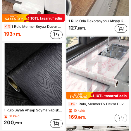
1,10TL tasarruf edin
1 Rulo Oda Dekorasyonu Ahşap Kendinden Yapışkanlı Duvar Kağıdı Kalın Ahşap Desenli Yapışkanlı Kağıt Tezgahlar Masa Mutfak Dolapları İçin Duvar Kağıdı Kendinden Yapışkanlı Tezgahlar Su Geçirmez Vinil Kaplama Ahşap Laminat Rulo Ahşap Desenli Yapışkanlı Kağıt Kendinden Yapışkanlı Tezgahlar Ahşap Duvar Kağıdı Kendinden Yapışkanlı Masa Üstü Kaplamaları Mutfak Tezgahları Makyaj Masası Ahşap Kaplama Levhalar Tezgah Laminatı
1 Rulo Mermer Beyaz Duvar Kağıdı Vinil Kağıt Kendinden Yapışkanlı Film Dekoratif Kağıt Duvar Kaplaması Mutfak Tezgahı Dolapları Gardırop Mobilya Parıltılı Sim
-1%
127
,86TL
193
,71TL
1,10TL tasarruf edin
1 Rulo, Mermer Ev Dekor Duvar Kağıdı Kendinden Yapışkanlı, Su Geçirmez Vinil Film Mutfak Dekor Tezgahları, Mobilya Vintage Banyo Duvar Çıkartmaları Oda Dekoru Duvar Dekoru Banyo Dekoru Yatak Odası Dekoru Oda Dekorasyon Eşyaları Oturma Odası Dekoru Ev Dekoru Ev Dekoru Oturma Odası Duvar Kağıdı
-1%
1 Rulo Siyah Ahşap Soyma Yapışkanlı Duvar Kağıdı Gerçekçi Ahşap Hissi Kolay Temizlenebilir Çıkarılabilir Kendinden Yapışkanlı Çıkarılabilir PVC Duvar Kağıdı Soyma ve Yapıştırma Duvar Kağıdı Mutfak Yatak Odası Oturma Odası Tezgah Mobilya Tadilat Duvar Kağıdı Ev Dekoru, Tadilat Çıkartmaları Soyma Duvar Panelleri, Duvar Kağıdı, Duvar Kağıtları, Bahar Dekorasyon Ürünleri Evinizi Yenileyin, Festival Dekorasyon Çıkartmaları Hediyeler Doğum Günü Mezuniyet
10 kaldı
169
31 kaldı
,56TL
200
,29TL