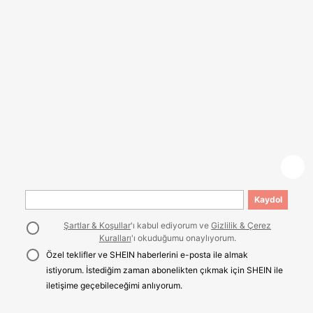
Kaydol
Şartlar & Koşullar
'ı kabul ediyorum ve
Gizlilik & Çerez
Kuralları
'ı okuduğumu onaylıyorum.
Özel teklifler ve SHEIN haberlerini e-posta ile almak
istiyorum. İstediğim zaman abonelikten çıkmak için SHEIN ile
iletişime geçebileceğimi anlıyorum.