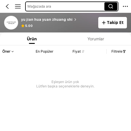
Mağazada ara
yu jian hua yuan zhuang shi
Takip Et
5.00
Ürün
Yorumlar
Öner
En Popüler
Fiyat
Filtrele
Eşleşen ürün yok
Lütfen başka seçeneklerle deneyin.