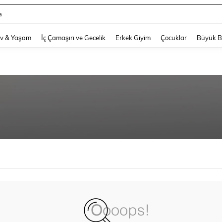
a
and down arrow keys to navigate search Son arama and Keşif Arama. Press Enter
v & Yaşam
İç Çamaşırı ve Gecelik
Erkek Giyim
Çocuklar
Büyük 