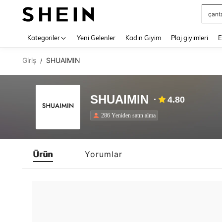
çant
Use up 
Kategoriler
Yeni Gelenler
Kadın Giyim
Plaj giyimleri
E
Giriş
SHUAIMIN
/
SHUAIMIN
4.80
286 Yeniden satın alma
Ürün
Yorumlar