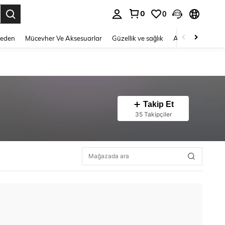
0
0
 to select.
Beden
Mücevher Ve Aksesuarlar
Güzellik ve sağlık
Ayakkabı
Ev T
Takip Et
35 Takipçiler