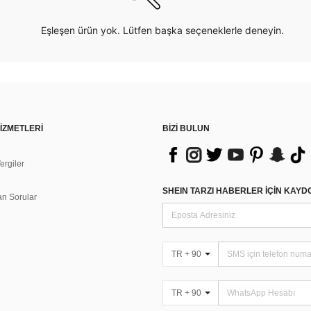
Eşleşen ürün yok. Lütfen başka seçeneklerle deneyin.
İZMETLERİ
BİZİ BULUN
rgiler
n
SHEIN TARZI HABERLER IÇIN KAY
an Sorular
TR + 90
TR + 90