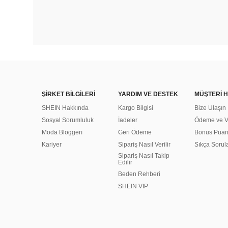
ŞİRKET BİLGİLERİ
YARDIM VE DESTEK
MÜŞTERİ H
SHEIN Hakkında
Kargo Bilgisi
Bize Ulaşın
Sosyal Sorumluluk
İadeler
Ödeme ve Ve
Moda Bloggerı
Geri Ödeme
Bonus Pua
Kariyer
Sipariş Nasıl Verilir
Sıkça Sorul
Sipariş Nasıl Takip
Edilir
Beden Rehberi
SHEIN VIP