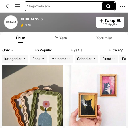
Mağazada ara
XINXUAN2
Takip Et
4 Takipçiler
3.37
Ürün
Yeni
Yorumlar
Öner
En Popüler
Fiyat
Filtrele
kategoriler
Renk
Malzeme
Sahneler
Fırsat
Fes