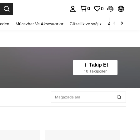
0
0
 to select.
Beden
Mücevher Ve Aksesuarlar
Güzellik ve sağlık
Ayakkabı
Ev T
Takip Et
10 Takipçiler