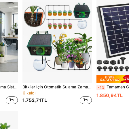
76
USB Şarj Edilebilir Bitki Sulama Sistemi, 2200mAh Otomatik Damlama Sulama Kiti, 15 Saksı İçin Uygun, Ev Bahçesi ve Balkon İçin Su Tasarruflu Zamanlayıcı
Bitkiler İçin Otomatik Sulama Zamanlayıcısı, Güneş Enerjili Sulama Kiti, Düğme Tipi Basit Programlama, Kolay Kullanım, Otomatik Sulama Sistemi, 12 Sulama Modu, Basit Çalıştırma, Tatil Bahçesi, Balkon, Dış Mekan Avlu ve Saksı Bitkileri Sulama Bakımı İçin Uygun
Tamamen Güneş Enerjili Fıskiye Su Pompası Kiti, 6.5W Güneş Enerjili Dış Mekan 
-4%
6 kaldı
1.850,94TL
1.752,71TL