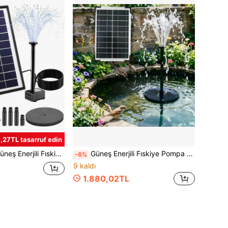
,27TL tasarruf edin
Fıskiye Pompası, Kuş Banyosu, Gölet, Bahçe, Havuz ve Akvaryum İçin, Güneş Enerjili Kuş Banyosu Fıskiye Pompası
Güneş Enerjili Fıskiye Pompa Seti, 6W ve 12W Güneş Enerjili Dış Mekan Fıskiye Pompası, Kuş Banyosu, Gölet, Bahçe, Akvaryum İçin Uygun Çoklu Püskürtme Modlu Güneş Enerjili Kuş Banyosu Fıskiye Pompası
-6%
9 kaldı
1.880,02TL