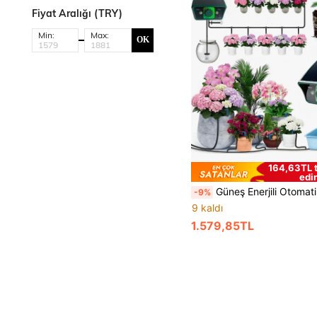
Fiyat Aralığı (TRY)
Min:
Max:
OK
164,63TL t
edi
Güneş Enerjili Otomatik Bitki Sulama Kiti, İç ve Dış Mekan İçin, Kompakt Programlanabilir, Kendi Kendine Sulayan Damlama Sulama Pompası, Tatil İçin Düşük Su Tü
-9%
9 kaldı
1.579,85TL