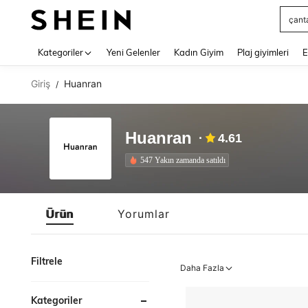
çant
Use up 
Kategoriler
Yeni Gelenler
Kadın Giyim
Plaj giyimleri
E
Giriş
Huanran
/
Huanran
4.61
547 Yakın zamanda satıldı
Ürün
Yorumlar
Filtrele
Daha Fazla
Kategoriler