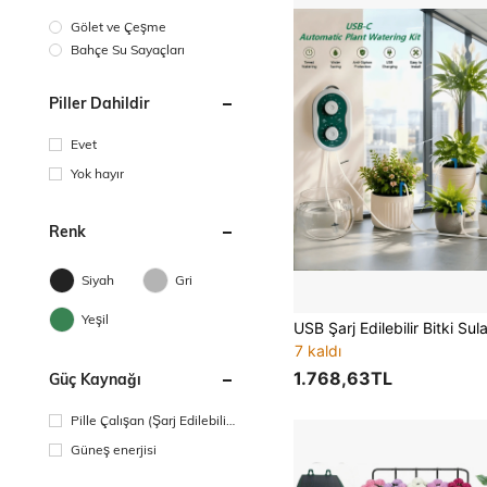
Gölet ve Çeşme
Bahçe Su Sayaçları
Piller Dahildir
Evet
Yok hayır
Renk
Siyah
Gri
Yeşil
7 kaldı
1.768,63TL
Güç Kaynağı
Pille Çalışan (Şarj Edilebilir
Pil)
Güneş enerjisi