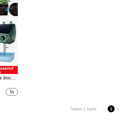
asarruf
n
ketimli Otomatik Kapanma Özellikli, 10 Bitki İçin
1
Toplam 1 Sayfa