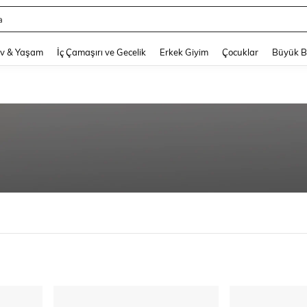
a
and down arrow keys to navigate search Son arama and Keşif Arama. Press Enter
v & Yaşam
İç Çamaşırı ve Gecelik
Erkek Giyim
Çocuklar
Büyük 