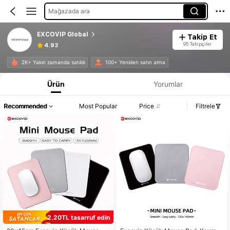
Mağazada ara
EXCOVIP Global
Takip Et
95 Takipçiler
4.93
2K+ Yakın zamanda satıldı
100+ Yeniden satın alma
Ürün
Yorumlar
Recommended
Most Popular
Price
Filtrele
2,20TL tasarruf edin