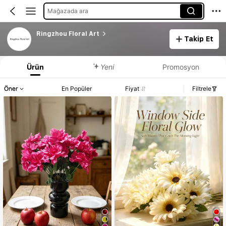
Mağazada ara
Ringzhou Floral Art
Takip Et
Ürün
Yeni
Promosyon
Öner
En Popüler
Fiyat
Filtrele