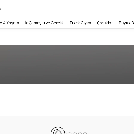
a
and down arrow keys to navigate search Son arama and Keşif Arama. Press Enter
v & Yaşam
İç Çamaşırı ve Gecelik
Erkek Giyim
Çocuklar
Büyük 