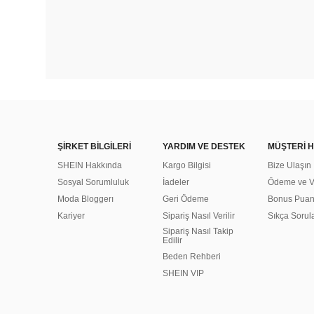
ŞİRKET BİLGİLERİ
YARDIM VE DESTEK
MÜŞTERİ H
SHEIN Hakkında
Kargo Bilgisi
Bize Ulaşın
Sosyal Sorumluluk
İadeler
Ödeme ve Ve
Moda Bloggerı
Geri Ödeme
Bonus Pua
Kariyer
Sipariş Nasıl Verilir
Sıkça Sorul
Sipariş Nasıl Takip
Edilir
Beden Rehberi
SHEIN VIP