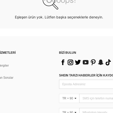
Eşleşen ürün yok. Lütfen başka seçeneklerle deneyin.
İZMETLERİ
BİZİ BULUN
rgiler
n
SHEIN TARZI HABERLER IÇIN KAY
an Sorular
TR + 90
TR + 90