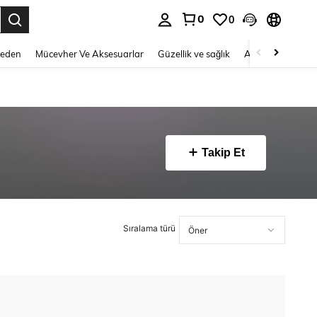
0
0
 to select.
Beden
Mücevher Ve Aksesuarlar
Güzellik ve sağlık
Ayakkabı
Ev T
Takip Et
Sıralama türü