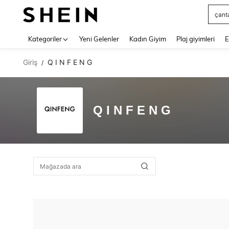
çant
Use up 
Kategoriler
Yeni Gelenler
Kadın Giyim
Plaj giyimleri
E
Giriş
Q I N F E N G
/
Q I N F E N G