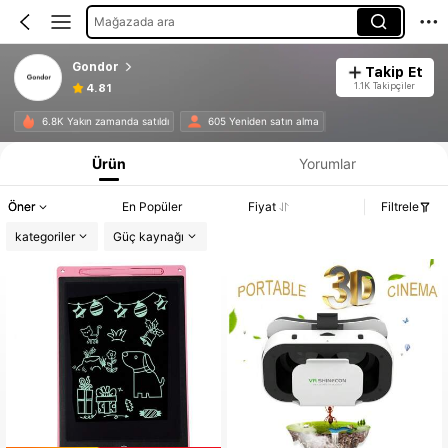
Mağazada ara
Gondor
Takip Et
1.1K Takipçiler
4.81
6.8K Yakın zamanda satıldı
605 Yeniden satın alma
Ürün
Yorumlar
Öner
En Popüler
Fiyat
Filtrele
kategoriler
Güç kaynağı