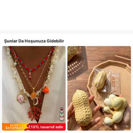
Şunlar Da Hoşunuza Gidebilir
7,13TL tasarruf edin