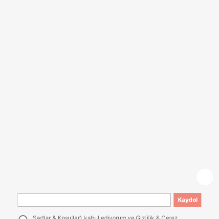
Kaydol
Şartlar & Koşullar
'ı kabul ediyorum ve
Gizlilik & Çerez