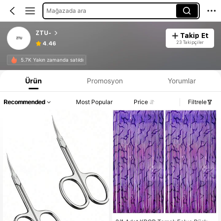
Mağazada ara
ZTU-
Takip Et
23 Takipçiler
4.46
5.7K Yakın zamanda satıldı
Ürün
Promosyon
Yorumlar
Recommended
Most Popular
Price
Filtrele