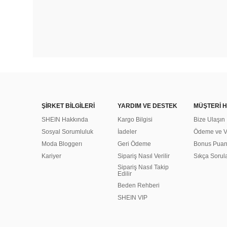
ŞİRKET BİLGİLERİ
YARDIM VE DESTEK
MÜŞTERİ H
SHEIN Hakkında
Kargo Bilgisi
Bize Ulaşın
Sosyal Sorumluluk
İadeler
Ödeme ve Ve
Moda Bloggerı
Geri Ödeme
Bonus Pua
Kariyer
Sipariş Nasıl Verilir
Sıkça Sorul
Sipariş Nasıl Takip
Edilir
Beden Rehberi
SHEIN VIP