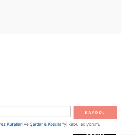
UYGULAMA
DOLUN
Abone ol
KAYDOL
Abone Ol
rez Kuralları
 ve 
Şartlar & Koşullar
'yi kabul ediyorum.
Abone ol