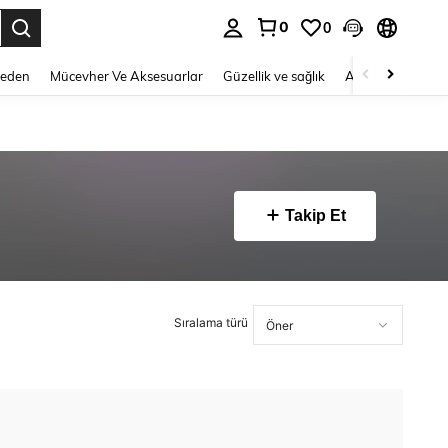
0
0
 to select.
Beden
Mücevher Ve Aksesuarlar
Güzellik ve sağlık
Ayakkabı
Ev T
Takip Et
Sıralama türü