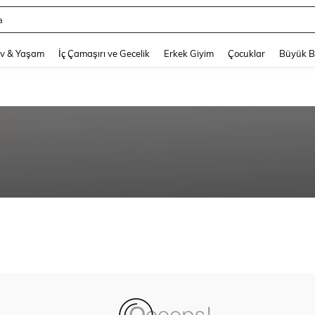
a
and down arrow keys to navigate search Son arama and Keşif Arama. Press Enter
v & Yaşam
İç Çamaşırı ve Gecelik
Erkek Giyim
Çocuklar
Büyük 