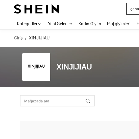
çant
Use up 
Kategoriler
Yeni Gelenler
Kadın Giyim
Plaj giyimleri
E
Giriş
XINJIJIAU
/
XINJIJIAU