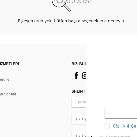
Eşleşen ürün yok. Lütfen başka seçeneklerle deneyin.
İZMETLERİ
BİZİ BULUN
rgiler
n
SHEIN TARZI HABERLER IÇIN KAY
an Sorular
TR + 90
Gizlilik & Çe
TR + 90