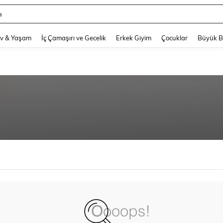
a
and down arrow keys to navigate search Son arama and Keşif Arama. Press Enter
v & Yaşam
İç Çamaşırı ve Gecelik
Erkek Giyim
Çocuklar
Büyük 