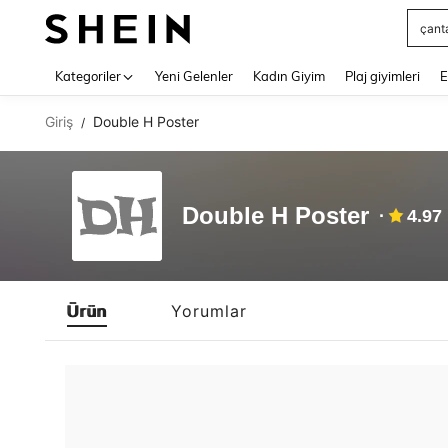
çant
Use up 
Kategoriler
Yeni Gelenler
Kadın Giyim
Plaj giyimleri
E
Giriş
Double H Poster
/
Double H Poster
4.97
Ürün
Yorumlar