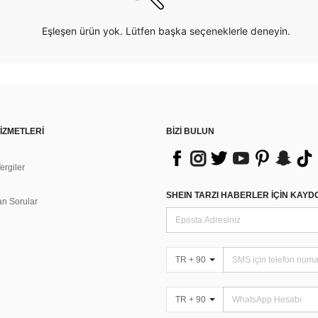
Eşleşen ürün yok. Lütfen başka seçeneklerle deneyin.
İZMETLERİ
BİZİ BULUN
rgiler
n
SHEIN TARZI HABERLER IÇIN KAY
an Sorular
TR + 90
TR + 90