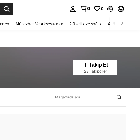
0
0
 to select.
Beden
Mücevher Ve Aksesuarlar
Güzellik ve sağlık
Ayakkabı
Ev T
Takip Et
23 Takipçiler