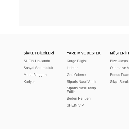
ŞİRKET BİLGİLERİ
YARDIM VE DESTEK
MÜŞTERİ H
SHEIN Hakkında
Kargo Bilgisi
Bize Ulaşın
Sosyal Sorumluluk
İadeler
Ödeme ve Ve
Moda Bloggerı
Geri Ödeme
Bonus Pua
Kariyer
Sipariş Nasıl Verilir
Sıkça Sorul
Sipariş Nasıl Takip
Edilir
Beden Rehberi
SHEIN VIP