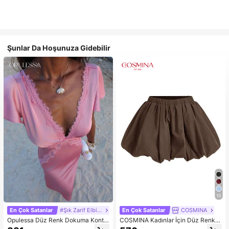
Şunlar Da Hoşunuza Gidebilir
10
En Çok Satanlar
#Şık Zarif Elbise
En Çok Satanlar
COSMINA
Opulessa Düz Renk Dokuma Kontr
COSMINA Kadınlar İçin Düz Renk E
ast Dantel V Yaka Kadın Elbisesi, İlk
lastik Bel Şık Çok Yönlü Harem Pan