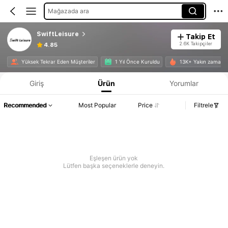
Mağazada ara
SwiftLeisure
Takip Et
2.6K Takipçiler
4.85
Yüksek Tekrar Eden Müşteriler
1 Yıl Önce Kuruldu
13K+ Yakın zamanda 
Giriş
Ürün
Yorumlar
Recommended
Most Popular
Price
Filtrele
Eşleşen ürün yok
Lütfen başka seçeneklerle deneyin.