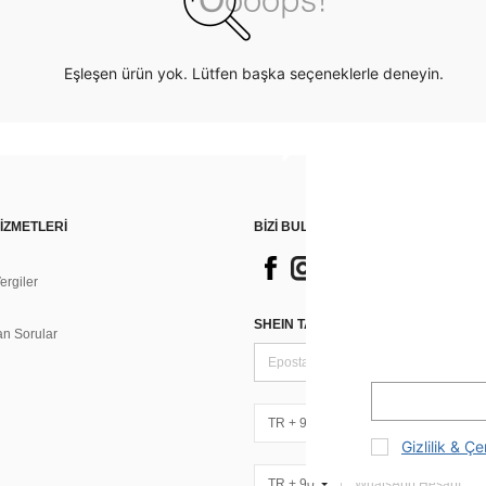
Eşleşen ürün yok. Lütfen başka seçeneklerle deneyin.
İZMETLERİ
BİZİ BULUN
rgiler
n
SHEIN TARZI HABERLER IÇIN KAY
an Sorular
TR + 90
Gizlilik & Çe
TR + 90