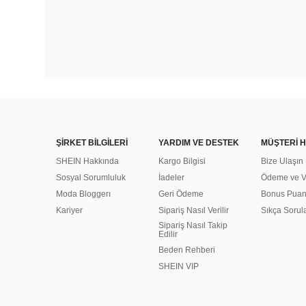
ŞİRKET BİLGİLERİ
YARDIM VE DESTEK
MÜŞTERİ H
SHEIN Hakkında
Kargo Bilgisi
Bize Ulaşın
Sosyal Sorumluluk
İadeler
Ödeme ve Ve
Moda Bloggerı
Geri Ödeme
Bonus Pua
Kariyer
Sipariş Nasıl Verilir
Sıkça Sorul
Sipariş Nasıl Takip
Edilir
Beden Rehberi
SHEIN VIP