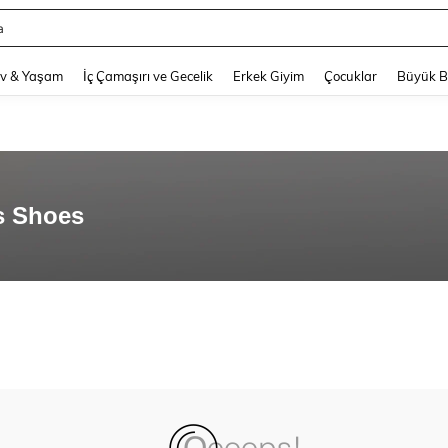
a
and down arrow keys to navigate search Son arama and Keşif Arama. Press Enter
v & Yaşam
İç Çamaşırı ve Gecelik
Erkek Giyim
Çocuklar
Büyük 
s Shoes