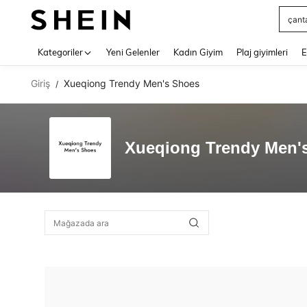
çant
Use up 
Kategoriler
Yeni Gelenler
Kadın Giyim
Plaj giyimleri
E
Giriş
Xueqiong Trendy Men's Shoes
/
Xueqiong Trendy Men'