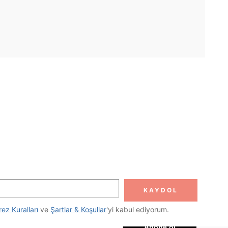
UYGULAMA
DOLUN
Abone ol
KAYDOL
Abone Ol
rez Kuralları
 ve 
Şartlar & Koşullar
'yi kabul ediyorum.
Abone ol