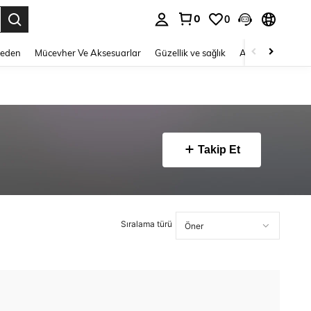
0
0
 to select.
Beden
Mücevher Ve Aksesuarlar
Güzellik ve sağlık
Ayakkabı
Ev T
Takip Et
Sıralama türü