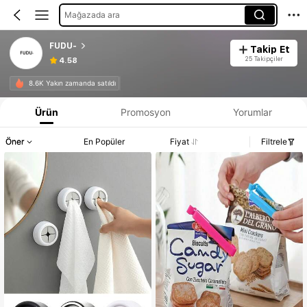
Mağazada ara
FUDU-
Takip Et
25 Takipçiler
4.58
8.6K Yakın zamanda satıldı
Ürün
Promosyon
Yorumlar
Öner
En Popüler
Fiyat
Filtrele