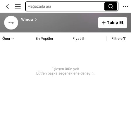
Mağazada ara
Winga
Takip Et
Öner
En Popüler
Fiyat
Filtrele
Eşleşen ürün yok
Lütfen başka seçeneklerle deneyin.