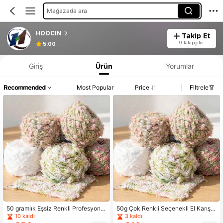
Mağazada ara
HOOCIN
Takip Et
9 Takipçiler
5.00
Giriş
Ürün
Yorumlar
Recommended
Most Popular
Price
Filtrele
50 gramlık Eşsiz Renkli Profesyonel
50g Çok Renkli Seçenekli El Karışı
İplik, Polyester ve Tiftik Karışımı, Ka
mı Çiçekli İp, 3D Çiçek Tomurcuğu İ
10 kaldı
3 kaldı
barık ve Şık İplik, Kendin Yap Atkıla
pi, Benzersiz DIY Tığ İşi İpi, El Yapım