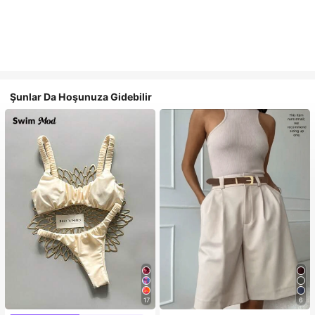
Şunlar Da Hoşunuza Gidebilir
17
6