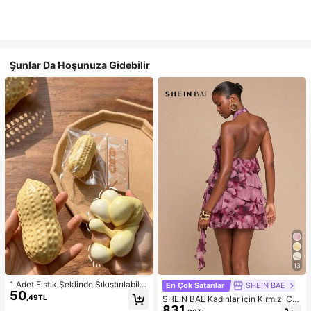
Şunlar Da Hoşunuza Gidebilir
13
1 Adet Fıstık Şeklinde Sıkıştırılabilir
En Çok Satanlar
SHEIN BAE
50
Stres Oyuncağı, Ofis Rahatlaması v
,49TL
SHEIN BAE Kadınlar için Kırmızı Çiç
e Parti Etkileşimi İçin Uygun, Doğu
831
ekli Batik Desenli Askılı Yaka Fırfırlı