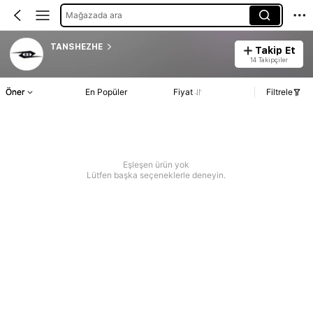
Mağazada ara
TANSHEZHE
Takip Et
14 Takipçiler
Öner
En Popüler
Fiyat
Filtrele
Eşleşen ürün yok
Lütfen başka seçeneklerle deneyin.