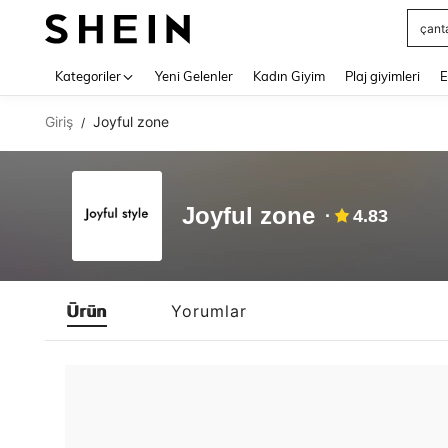
çant
Use up 
Kategoriler
Yeni Gelenler
Kadın Giyim
Plaj giyimleri
E
Giriş
Joyful zone
/
Joyful zone
4.83
Ürün
Yorumlar