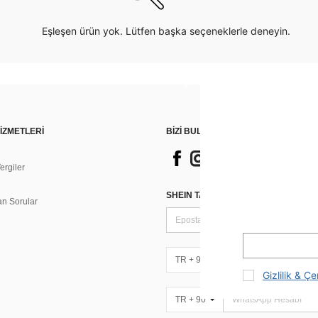
Eşleşen ürün yok. Lütfen başka seçeneklerle deneyin.
İZMETLERİ
BİZİ BULUN
rgiler
n
SHEIN TARZI HABERLER IÇIN KAY
an Sorular
TR + 90
Gizlilik & Çe
TR + 90