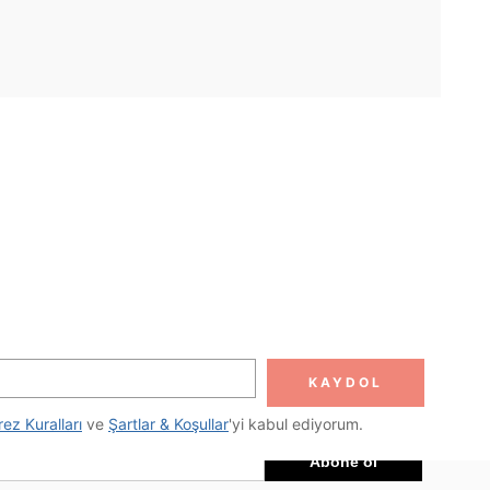
UYGULAMA
DOLUN
Abone ol
KAYDOL
Abone Ol
rez Kuralları
 ve 
Şartlar & Koşullar
'yi kabul ediyorum.
Abone ol