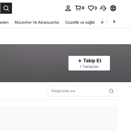
0
0
 to select.
Beden
Mücevher Ve Aksesuarlar
Güzellik ve sağlık
Ayakkabı
Ev T
Takip Et
1 Takipçiler