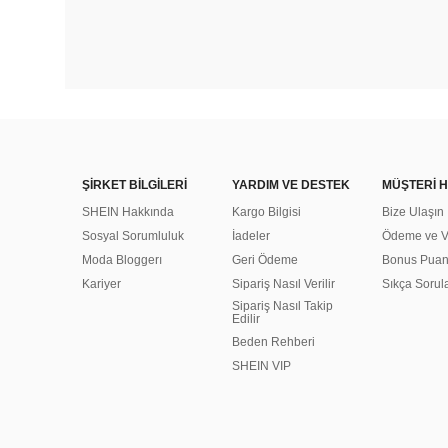
ŞİRKET BİLGİLERİ
YARDIM VE DESTEK
MÜŞTERİ H
SHEIN Hakkında
Kargo Bilgisi
Bize Ulaşın
Sosyal Sorumluluk
İadeler
Ödeme ve Ve
Moda Bloggerı
Geri Ödeme
Bonus Pua
Kariyer
Sipariş Nasıl Verilir
Sıkça Sorul
Sipariş Nasıl Takip
Edilir
Beden Rehberi
SHEIN VIP