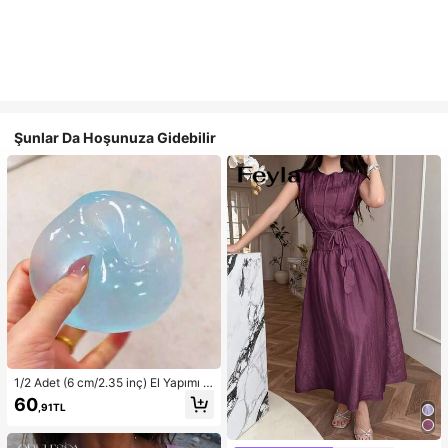
Şunlar Da Hoşunuza Gidebilir
1/2 Adet (6 cm/2.35 inç) El Yapımı Y
avaş Geri Esneyen Mavi/Pembe Yu
60
,91TL
muşak Sıkma Topu, Stres Azaltıcı O
yuncak, 6 cm Yuvarlak, İdeal Tatil
Hediyesi, Sevimli ve Eğlenceli Hedi