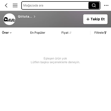
Mağazada ara
Qiituta...
Takip Et
Öner
En Popüler
Fiyat
Filtrele
Eşleşen ürün yok
Lütfen başka seçeneklerle deneyin.