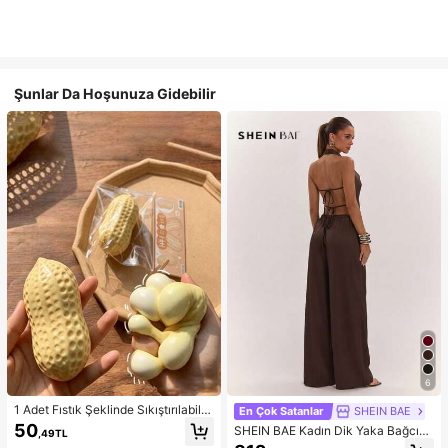
Şunlar Da Hoşunuza Gidebilir
6
1 Adet Fıstık Şeklinde Sıkıştırılabilir
En Çok Satanlar
SHEIN BAE
Stres Oyuncağı, Ofis Rahatlaması v
50
SHEIN BAE Kadın Dik Yaka Bağcıklı
,49TL
e Parti Etkileşimi İçin Uygun, Doğu
Günlük Düz Renk Moda Takımı, Ra