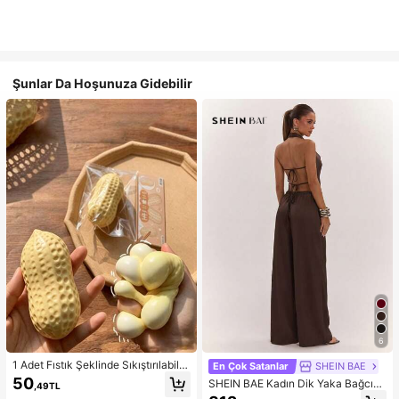
Şunlar Da Hoşunuza Gidebilir
6
1 Adet Fıstık Şeklinde Sıkıştırılabilir
En Çok Satanlar
SHEIN BAE
Stres Oyuncağı, Ofis Rahatlaması v
50
SHEIN BAE Kadın Dik Yaka Bağcıklı
,49TL
e Parti Etkileşimi İçin Uygun, Doğu
Günlük Düz Renk Moda Takımı, Ra