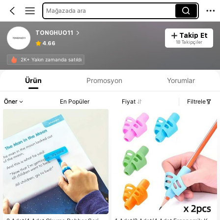
Mağazada ara
TONGHUO11
Takip Et
18 Takipçiler
4.66
2K+ Yakın zamanda satıldı
Ürün
Promosyon
Yorumlar
Öner
En Popüler
Fiyat
Filtrele