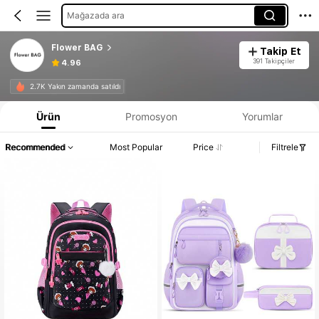
Mağazada ara
Flower BAG
Takip Et
391 Takipçiler
4.96
2.7K Yakın zamanda satıldı
Ürün
Promosyon
Yorumlar
Recommended
Most Popular
Price
Filtrele