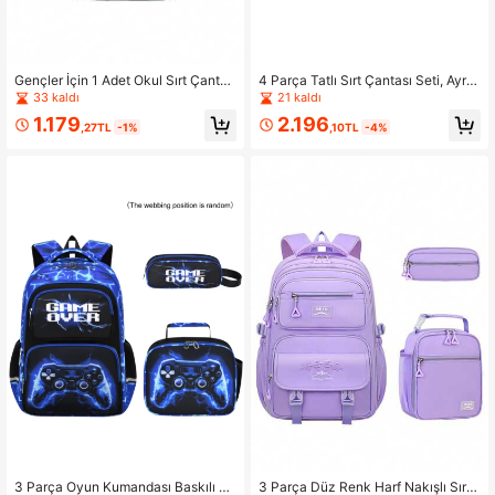
Gençler İçin 1 Adet Okul Sırt Çantas
4 Parça Tatlı Sırt Çantası Seti, Ayrıl
ı, Ponponlu 15.6 İnç Dizüstü Bilgisa
abilir Fiyonk, İçinde Dizüstü Bilgisa
33 kaldı
21 kaldı
yar Sırt Çantası, Seyahat Sırt Çanta
yar Bölmesi, Fermuarlı Kapanış Tas
1.179
2.196
sı, Okula Dönüş Hediyesi
arımı, El Çantası Olarak Kullanılabilir
,27TL
-1%
,10TL
-4%
3 Parça Oyun Kumandası Baskılı H
3 Parça Düz Renk Harf Nakışlı Sırt