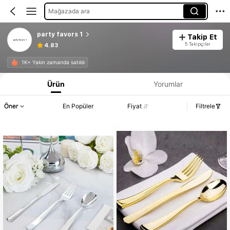
Mağazada ara
party favors 1
Takip Et
5 Takipçiler
4.83
1K+ Yakın zamanda satıldı
Ürün
Yorumlar
Öner
En Popüler
Fiyat
Filtrele