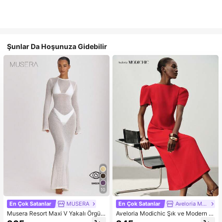
Şunlar Da Hoşunuza Gidebilir
10
En Çok Satanlar
MUSERA
En Çok Satanlar
Aveloria Modichic
Musera Resort Maxi V Yakalı Örgü
Aveloria Modichic Şık ve Modern M
Plaj Elbisesi, Mayo, Tatil, Yaz Seya
inimalist Kadın Uzun Elbise, Fransız