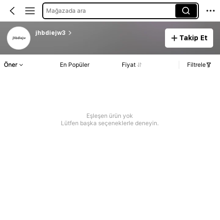
Mağazada ara
jhbdiejw3
Takip Et
Öner
En Popüler
Fiyat
Filtrele
Eşleşen ürün yok
Lütfen başka seçeneklerle deneyin.