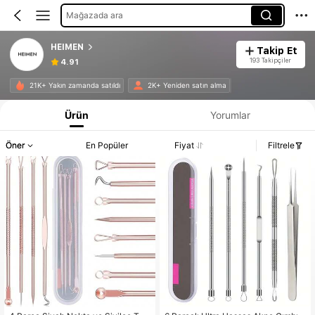
Mağazada ara
HEIMEN
Takip Et
193 Takipçiler
4.91
21K+ Yakın zamanda satıldı
2K+ Yeniden satın alma
Ürün
Yorumlar
Öner
En Popüler
Fiyat
Filtrele