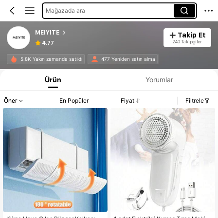
Mağazada ara
MEIYITE
Takip Et
240 Takipçiler
4.77
5.8K Yakın zamanda satıldı
477 Yeniden satın alma
Ürün
Yorumlar
Öner
En Popüler
Fiyat
Filtrele