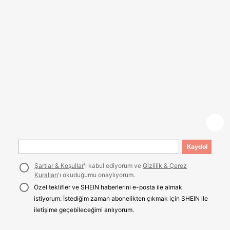
Kaydol
Şartlar & Koşullar
'ı kabul ediyorum ve
Gizlilik & Çerez
Kuralları
'ı okuduğumu onaylıyorum.
Özel teklifler ve SHEIN haberlerini e-posta ile almak
istiyorum. İstediğim zaman abonelikten çıkmak için SHEIN ile
iletişime geçebileceğimi anlıyorum.