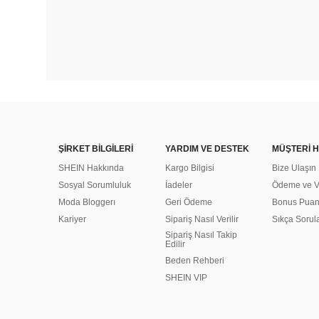
ŞİRKET BİLGİLERİ
YARDIM VE DESTEK
MÜŞTERİ H
SHEIN Hakkında
Kargo Bilgisi
Bize Ulaşın
Sosyal Sorumluluk
İadeler
Ödeme ve Ve
Moda Bloggerı
Geri Ödeme
Bonus Pua
Kariyer
Sipariş Nasıl Verilir
Sıkça Sorul
Sipariş Nasıl Takip
Edilir
Beden Rehberi
SHEIN VIP