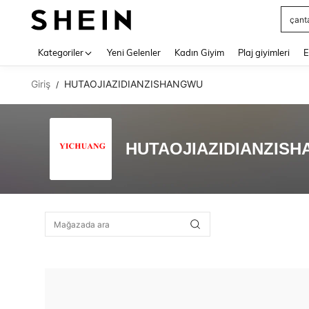
çant
Use up 
Kategoriler
Yeni Gelenler
Kadın Giyim
Plaj giyimleri
E
Giriş
HUTAOJIAZIDIANZISHANGWU
/
HUTAOJIAZIDIANZIS