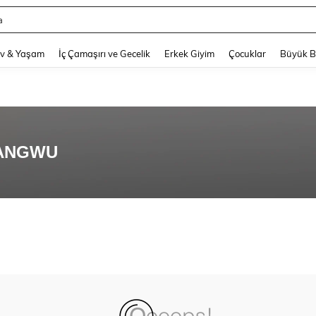
a
and down arrow keys to navigate search Son arama and Keşif Arama. Press Enter
v & Yaşam
İç Çamaşırı ve Gecelik
Erkek Giyim
Çocuklar
Büyük 
HANGWU