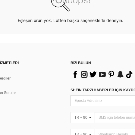
Eşleşen ürün yok. Lütfen başka seçeneklerle deneyin.
İZMETLERİ
BİZİ BULUN
rgiler
n
SHEIN TARZI HABERLER IÇIN KAY
an Sorular
TR + 90
TR + 90