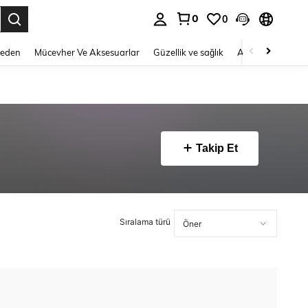
0
0
 to select.
Beden
Mücevher Ve Aksesuarlar
Güzellik ve sağlık
Ayakkabı
Ev T
Takip Et
Sıralama türü