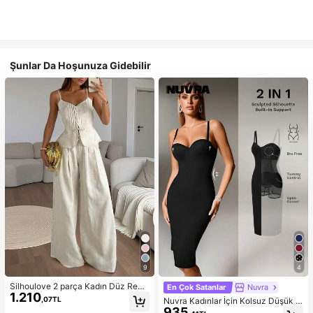
Şunlar Da Hoşunuza Gidebilir
9
4
Silhoulove 2 parça Kadın Düz Renk
En Çok Satanlar
Nuvra
1.210
Atlet Üst ve Pantolon Takımı, Yaz İç
,07TL
Nuvra Kadınlar İçin Kolsuz Düşük K
in Uygun Moda
935
esimli Çift Katmanlı Karın Toparlayı