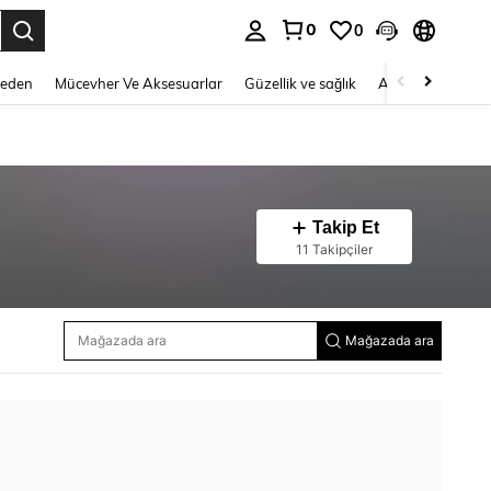
0
0
 to select.
Beden
Mücevher Ve Aksesuarlar
Güzellik ve sağlık
Ayakkabı
Ev T
Takip Et
11 Takipçiler
Mağazada ara