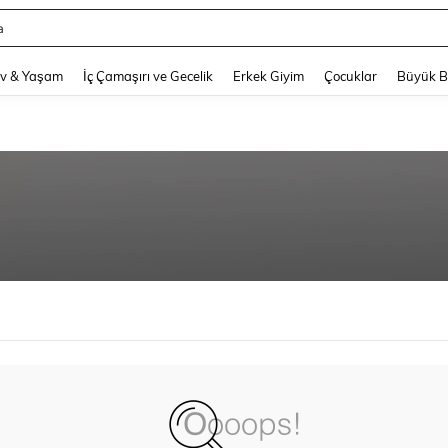
a
and down arrow keys to navigate search Son arama and Keşif Arama. Press Enter
v & Yaşam
İç Çamaşırı ve Gecelik
Erkek Giyim
Çocuklar
Büyük 