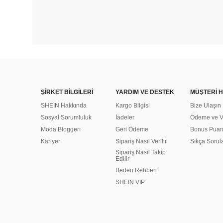
ŞİRKET BİLGİLERİ
YARDIM VE DESTEK
MÜŞTERİ H
SHEIN Hakkında
Kargo Bilgisi
Bize Ulaşın
Sosyal Sorumluluk
İadeler
Ödeme ve Ve
Moda Bloggerı
Geri Ödeme
Bonus Pua
Kariyer
Sipariş Nasıl Verilir
Sıkça Sorul
Sipariş Nasıl Takip
Edilir
Beden Rehberi
SHEIN VIP