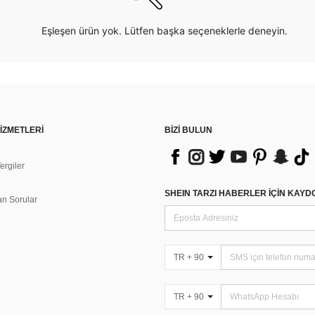
Eşleşen ürün yok. Lütfen başka seçeneklerle deneyin.
İZMETLERİ
BİZİ BULUN
rgiler
n
SHEIN TARZI HABERLER IÇIN KAY
an Sorular
TR + 90
TR + 90