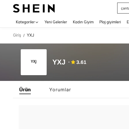
çant
Use up 
Kategoriler
Yeni Gelenler
Kadın Giyim
Plaj giyimleri
E
Giriş
YXJ
/
YXJ
3.61
Ürün
Yorumlar