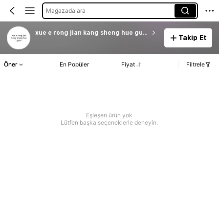
Mağazada ara
xue e rong jian kang sheng huo guan
Takip Et
Öner
En Popüler
Fiyat
Filtrele
Eşleşen ürün yok
Lütfen başka seçeneklerle deneyin.