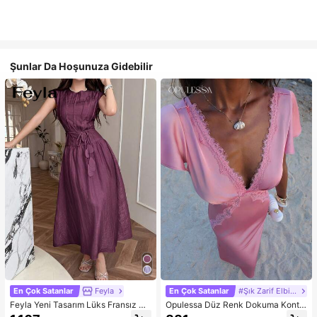
Şunlar Da Hoşunuza Gidebilir
En Çok Satanlar
Feyla
En Çok Satanlar
#Şık Zarif Elbise
Feyla Yeni Tasarım Lüks Fransız Şı
Opulessa Düz Renk Dokuma Kontr
k Romantik Mor Tatil Elbisesi
ast Dantel V Yaka Kadın Elbisesi, İlk