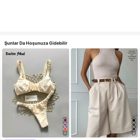
Şunlar Da Hoşunuza Gidebilir
17
6