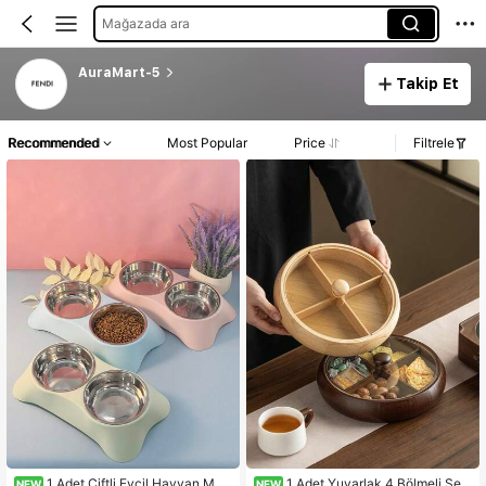
Mağazada ara
AuraMart-5
Takip Et
Recommended
Most Popular
Price
Filtrele
1 Adet Çiftli Evcil Hayvan Ma
1 Adet Yuvarlak 4 Bölmeli Şeff
NEW
NEW