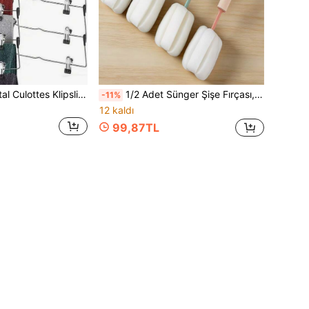
1 Adet 6 Katlı Metal Culottes Klipsli Pantolon Askısı, Çok Fonksiyonlu Depolama Askısı - Dayanıklı Çok Katlı Culottes Düzenleyici, Gardırop ve Dolaplar İçin Yer Tasarruflu Çok Katlı Kıyafet Depolama Rafı, Kot Pantolon, Etek, İç Çamaşırı vb. Tutabilir, Kenarları Yapıştırılmış
1/2 Adet Sünger Şişe Fırçası, Uzun Saplı Yumuşak Sünger Bardak Fırçası, Ayrılabilir Temizleme Başlığı, Şişe ve Bardak Temizleme Aleti, Mutfak Gereçleri Temizleyici, Ev Mutfağına Uygun, Bardak, Su Şişesi, Kupa, Kahve Fincanı, Cam Bardak ve Mutfak Aksesuarları Temizlemek İçin
-11%
12 kaldı
99,87TL