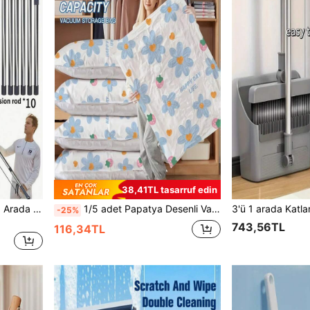
38,41TL tasarruf edin
Paslanmaz Çelik Saplı 2'si 1 Arada Pencere Temizleme Fırçası ve Sıyırıcı Seti, Dış Mekan, Cam ve Pencere Temizliği İçin Yeniden Kullanılabilir Sıyırıcı Fırça, Çoklu Parçalar ve Chenilla Dahil, İç ve Dış Mekan Temizliği İçin Profesyonel Temizlik Seti
1/5 adet Papatya Desenli Vakumlu Saklama Poşeti - Yorganlar, Yastıklar, Battaniyeler, Nevresimler ve Giysiler İçin Yer Tasarrufu Sağlayan Saklama Poşetleri. Sızdırmaz Poşetler %80 Yer Tasarrufu Sağlar - Pratik ve Yüksek Kapasiteli Ev Eşyası Saklama Çözümü.
-25%
743,56TL
116,34TL