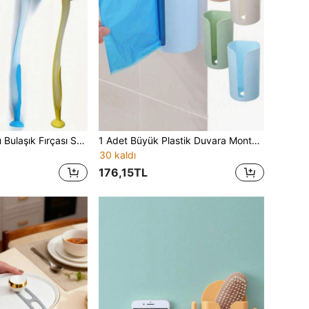
1/2 Adet Vantuzlu Bulaşık Fırçası Seti, Yumuşak Kıllı Uzun Saplı, Mutfak ve Banyo Bulaşık Fırçası, Yumuşak Kıllı Fırça, Mutfak ve Banyo Sofra Takımları, Pişirme Kapları, Ocak Temizliği İçin Uygun, Temizlik Malzemeleri
1 Adet Büyük Plastik Duvara Monte Çöp Poşeti Saklama Kutusu, Delme Gerektirmeyen Plastik Poşet Düzenleyici ve Ayırıcı, Ev İçin Mini Şirin Çöp Poşeti Tutucu, Yaratıcı Taşınabilir, Yüksek Fiyat-Performanslı, Mutfak İçin Uygun
30 kaldı
176,15TL