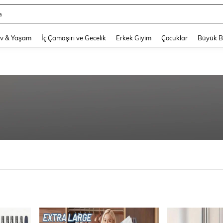
hy
and down arrow keys to navigate search Son arama and Keşif Arama. Press Enter
v & Yaşam
İç Çamaşırı ve Gecelik
Erkek Giyim
Çocuklar
Büyük 