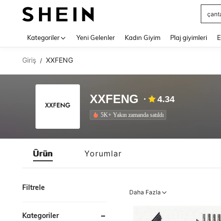
Squs
Use up 
Kategoriler
Yeni Gelenler
Kadın Giyim
Plaj giyimleri
E
Giriş
XXFENG
/
XXFENG
4.34
5K+ Yakın zamanda satıldı
Ürün
Yorumlar
Filtrele
Daha Fazla
Kategoriler