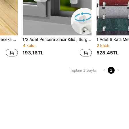
5 Adet Ağır Hizmet Tipi Tekerlekli Mobilya Kaydırıcı - Kolay Kayma Özelliğiyle Koltuk, Sandalye, Ev Aletleri, Ev Eşyaları, Oturma Odası Mobilyaları, Salon Sandalyesi, Mobilya, Koltuk Minderi Taşımak İçin Uygundur
1/2 Adet Pencere Zincir Kilidi, Sürgülü Kapı Durdurucu, Yüksek Kat Düşme Önleyici Güvenlik Kilidi, Çocuk Güvenlik Kilidi, Geliştirilmiş Pencere Kilidi Buzdolabı Kilidi, Hırsızlık ve Kurcalama Karşıtı, Delme Gerektirmeyen Güvenlik Kilidi, Ev Dekorasyonu, Bebek Koruma Malzemeleri
4 kaldı
2 kaldı
193,16TL
528,45TL
1
Toplam 1 Sayfa