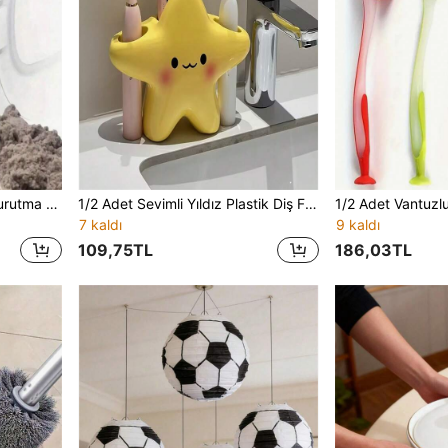
1 Adet Çamaşır Makinesi/Kurutma Makinesi Havalandırma Temizleme Fırçası, Uzun Esnek Çubuk ve Spiral Kıllarla - Toz Toplar, Deterjan Kalıntılarını Temizler, Tıkanmayı Önler, Cihaz Verimliliğini Korur, Çamaşır Makinesini Temizler, Hav Filtresini Temizler, Ergonomik Sap Tasarımı, Sağlam Sap Yapısı
1/2 Adet Sevimli Yıldız Plastik Diş Fırçası Tutucu - Ayaklı Banyo Düzenleyici, Plastikten Üretilmiştir, Elektrikli ve Manuel Diş Fırçaları İçin Uygun, Diş Macunu Yerleştirme Alanlı, Yer Tasarrufu Sağlayan Diş Fırçası ve Diş Macunu Düzenleyici, Banyo Aksesuarları
7 kaldı
9 kaldı
109,75TL
186,03TL