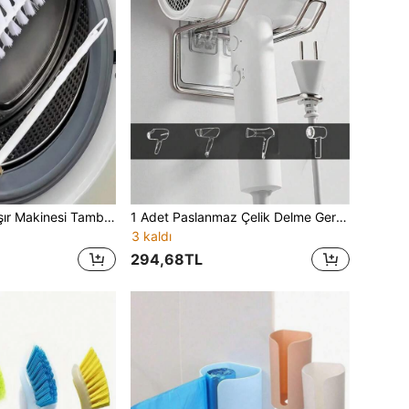
1/2/4 adet Çamaşır Makinesi Tambur Temizleme Fırçası, Çamaşır Makinesi Tambur İç Temizleme Fırçası, Özel Uzun Saplı Fırça, İç Aralık Fırçası - Çamaşır Makineleri, Klimalar, Vantilatörler, Borular ve Diğer Ev Temizlik Aletlerinin Temizliği İçin Uygundur
1 Adet Paslanmaz Çelik Delme Gerektirmeyen Saç Kurutma Makinesi Tutucu, Gümüş, Yer Tasarruflu Banyo Depolama Rafı, Vantuzlu Kurulum, Güçlü Yapışkanlı Yer Tasarruflu Banyo Depolama Rafı, Delme Gerektirmez, Ev Kullanımı İçin Uygundur
3 kaldı
294,68TL