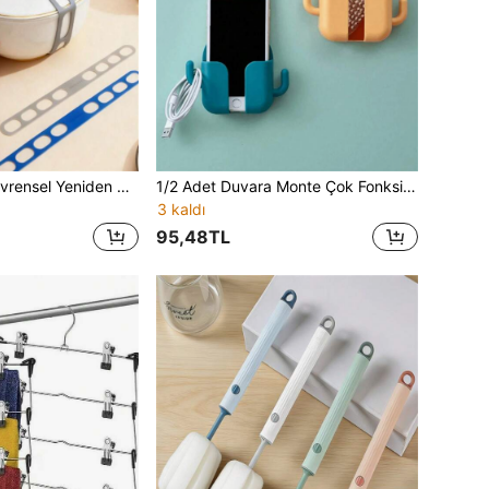
1/2 Adet Silikon Evrensel Yeniden Kullanılabilir Tencere Kapağı Kayışları Kapak Tokasıyla Birlikte, Evrensel Tencere Kapağı Kayışları, Yavaş Pişiriciler İçin Uygun, Güçlü Tutuş, Kolay Kullanım, Ayarlanabilir, Çok Fonksiyonlu Tencere Kapağı Sabitleme Çözümü, Ev, Ofis ve Dış Mekan Kullanımı İçin Mükemmel
1/2 Adet Duvara Monte Çok Fonksiyonlu Kaktüs Şekilli Telefon Saklama Kutusu, Yapışkanlı Arka Yüzeyli, Şarj Destekli Stand, TV ve Klima Yanı İçin Uygun, Delme Gerektirmeyen Oda Dekoru
3 kaldı
95,48TL