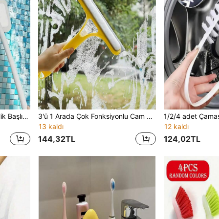
1 Adet Değiştirilebilir Temizlik Başlıklı Duş Temizleme Fırçası - Zemin ve Duvarlar İçin Ayrılabilir Ovma Fırçası, Küvet, Fayans ve Cam Yüzeyler İçin Uygun - Çok Amaçlı Temizlik Aleti
3'ü 1 Arada Çok Fonksiyonlu Cam Temizleme Seti, Sprey Şişesi, Çekçek, Fırça ve Sünger Dahil, Banyo Aynası, Pencere ve Araç Camı Temizliği İçin Uygun, Ev, Banyo ve Mutfak Cam Temizliği İçin Uygun
13 kaldı
12 kaldı
144,32TL
124,02TL