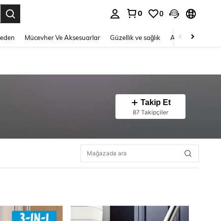
0
0
 to select.
Beden
Mücevher Ve Aksesuarlar
Güzellik ve sağlık
Ayakkabı
Ev T
Takip Et
87 Takipçiler