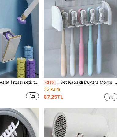
Tek kullanımlık tuvalet fırçası seti, tek kullanımlık duş fırçası, değiştirilebilir fırça başlıkları, uzun saplı fırça seti, deterjanlı tuvalet fırçası, çözünebilir fırça başlığı, lekeleri kolayca çıkarır, banyo aksesuarları, duvara monte tuvalet fırçası, banyoyu iyice temizler, ev yaşamı, üniversite yurtları için uygundur ve okula dönüş için olmazsa olmaz bir üründür.
1 Set Kapaklı Duvara Monte Diş Fırçası Tutucu, Elektrikli Diş Fırçası Saklama Rafı, Banyo Diş Macunu Düzenleyici, 2/5/6 Bölmeli Kendinden Yapışkanlı Diş Fırçası Saklama Kutusu, Ev Banyo Düzenleyici
-25%
32 kaldı
87,25TL