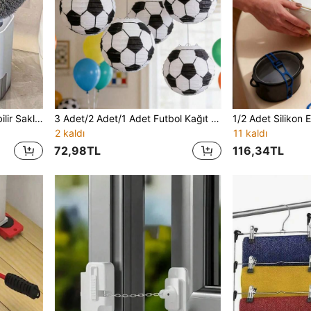
1 Adet Duvara Monte Edilebilir Saklama Hazneli Tuvalet Fırçası, Uzun Saplı Tuvalet Temizleme Fırçası, Tuvalet Lekelerini Etkili Şekilde Temizler, Klozet İçini Temiz Tutar, Duvara Monte veya Ayakta Kullanılabilir, Temizlik Gereçleri, Banyo Aksesuarları, Tuvalet Aksesuarları
3 Adet/2 Adet/1 Adet Futbol Kağıt Fener Parti Hediyelikleri, Futbol Spor Kağıt Fenerler, Futbol Temalı Doğum Günü Partisi Dekorasyonları, Asılabilir Masaüstü Dekor, 2026 Amerika Kupası Dünya Kupası Doğum Günü Partisi, MLS Teması, CONCACAF Temalı Parti ve Spor Bar Dekorasyonu İçin Uygun
2 kaldı
11 kaldı
72,98TL
116,34TL