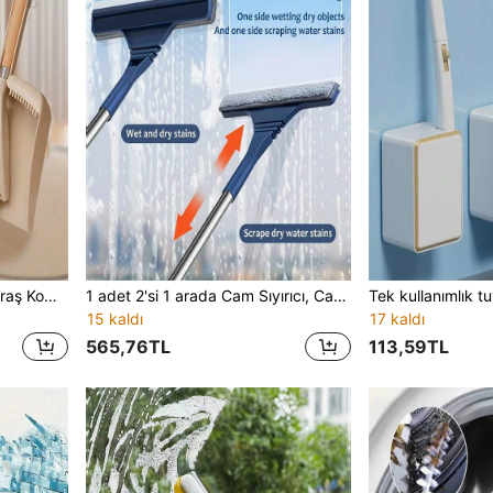
1 Set Küçük Süpürge ve Faraş Kombinasyonu - El Tipi Ahşap Temizlik Fırçası ve Faraş, Evcil Hayvan Tüyü, Koltuk, Mobilya, Seyahat İçin Mükemmel, Taşınabilir Masaüstü Süpürgesi, Evcil Hayvan Tüyü Temizliği | Ergonomik Sap | Ahşap Yapı, Mini Süpürge Seti
1 adet 2'si 1 arada Cam Sıyırıcı, Cam Temizleme Aleti, Banyo Cam Sileceği, Pencere Temizleyici, Geri Çekilebilir Paslanmaz Çelik Uzun Saplı Araba Ön Cam Temizleme Aleti, Ev ve Araba Camları İçin İz Bırakmayan Temizlik
15 kaldı
17 kaldı
565,76TL
113,59TL