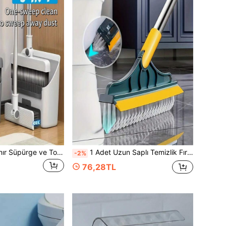
3'ü 1 arada Katlanır Süpürge ve Toz Toplama Küreği Seti, Oturma Odası, Yatak Odası, Banyo, Halılar ve Sert Zeminler İçin Uygun Çok Fonksiyonlu Temizlik Aleti, Dayanıklı Plastik, Tüy Dökmez, Ev, Ofis, Okul ve Yurt İçin Harika, Mükemmel Noel Hediyesi ve Temizlik Fırçası
1 Adet Uzun Saplı Temizlik Fırçası, 2'si 1 Arada Yer Boşluğu Temizleme Aparatı, Banyo, Tuvalet ve Otel İçin Uygun, 180 Derece Dönebilen Fırça Başlığı, V Şekilli Çift Taraflı Yer Temizleme Fırçası, Ev Temizlik Aleti, Banyo, Mutfak ve Ev İçin Uygun
-2%
76,28TL