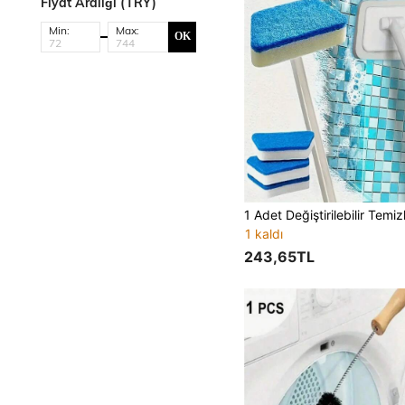
Fiyat Aralığı (TRY)
Min:
Max:
OK
1 kaldı
243,65TL