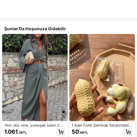
Şunlar Da Hoşunuza Gidebilir
Yeni, düz renk, yumuşak saten 2 pa
1 Adet Fıstık Şeklinde Sıkıştırılabilir
rçalı takım, ilkbahar/yaz ev giyimi, i
Stres Oyuncağı, Ofis Rahatlaması v
1.061
50
,29TL
,49TL
şe gidip gelme, müzik festivalleri ve
e Parti Etkileşimi İçin Uygun, Doğu