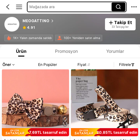
Mağazada ara
MEOGATTINO
Takip Et
33 Takipçiler
4.91
1K+ Yakın zamanda satıldı
100+ Yeniden satın alma
Ürün
Promosyon
Yorumlar
Öner
En Popüler
Fiyat
Filtrele
7,69TL tasarruf edin
20,85TL tasarruf edin