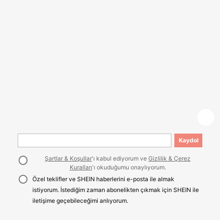
Kaydol
Şartlar & Koşullar
'ı kabul ediyorum ve
Gizlilik & Çerez
Kuralları
'ı okuduğumu onaylıyorum.
Özel teklifler ve SHEIN haberlerini e-posta ile almak
istiyorum. İstediğim zaman abonelikten çıkmak için SHEIN ile
iletişime geçebileceğimi anlıyorum.